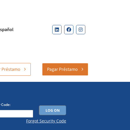
spañol
ar Préstamo
Pagar Préstamo