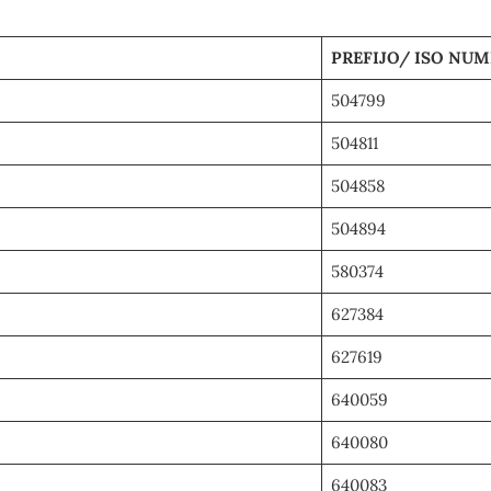
PREFIJO/ ISO NU
504799
504811
504858
504894
580374
627384
627619
640059
640080
640083