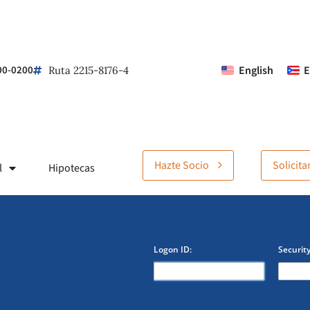
00-0200
English
E
Ruta 2215-8176-4
Hazte Socio
Solicit
l
Hipotecas