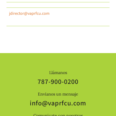
jdirector@vaprfcu.com
Llámanos
787-900-0200
Envíanos un mensaje
info@vaprfcu.com
Comunícate con nosotros